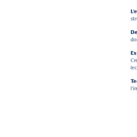
L'
str
De
do
Ex
Cr
lec
Te
l'i